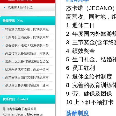
杰卡诺（JECANO
线束加工招聘职位
高营收。同时地，
最新资讯 New
1. 週休二日
精密测试数据不准，同轴线束阻
2. 年度国内外旅游
长期弯折运动设备，同轴线束耐
3. 三节奖金(含年终
设备验收不通过？线束参数不符
4. 绩效奖金
高速传输设备性能瓶颈，同轴线
5. 生日礼金、结
复杂工况设备同轴线束组合适配
6. 员工红利
线束采购成本管控：高质平价同
7. 退休金给付制度
高精密项目如何实现同轴线束零
8. 完善的教育训
多场景设备共用同轴线束，通用
9. 劳、健保及团保
联系我们 Contact
10.上下班不须打卡
昆山杰卡诺电子有限公司
薪酬制度
Kunshan Jecano Electronics