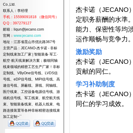
Co.,Ltd.
杰卡诺（JECAN
联系人：李经理
手机：15599091818 （微信同号）
定职务薪酬的水準
Q Q：397279127
能力、保密性等均
邮箱：liqun@jecano.com
官网：
www.jecano.com
运作顺畅与竞争力
地址：江苏省昆山市优比路367号
主营产品：JECANO-杰卡诺 - 非标
激励奖励
定制线束加工厂家 | 智能装备·军工·
杰卡诺（JECAN
航空·航天线束解决方案；极细同轴
线束领域的精密工艺生产厂家！非标
贡献的同仁。
定制线、VByOne信号线、LVDS信
号线、eDP信号线、MIPI信号线、高
学习补助制度
速信号线、屏蔽线、屏线、同轴线、
医疗线束、工控设备电源信号线、游
杰卡诺（JECAN
戏机信号线、军工线束、航空航天线
同仁的学习成效。
束、智能装备线束、机器人线束、电
路连接装置等各种非标精密连接线束
加工定制~``