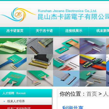
杰卡诺首页
关于杰卡诺
连接线展示
线束新
你的位置：
首页
>
人
人才招聘 Recruit
线束人才培养
利润共享
线束厂家福利制度