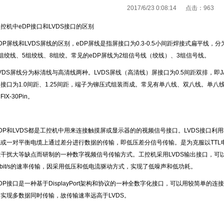
2017/6/23 0:08:14 点击：
963
控机中eDP接口和LVDS接口的区别
DP屏线和LVDS屏线的区别，
eDP屏线是指屏接口为0.3-0.5小间距焊接式扁平线，
3组绞线、5组绞线、8组绞。常见的eDP屏线为2组信号线（绞线）、3组信号线。
VDS屏线分为标清线与高清线两种。LVDS屏线（高清线）屏接口为0.5间距双排，即JAE
接口为1.0间距、1.25间距，端子为铆压式组装而成。常见有单八线、双八线。单八线大都为F
FIX-30Pin。
DP和LVDS都是工控机中用来连接触摸屏或显示器的的视频信号接口。LVDS接口利用
线或一对平衡电缆上通过差分进行数据的传输，即低压差分信号传输。是为克服以TTL
磁干扰大等缺点而研制的一种数字视频信号传输方式。工控机采用LVDS输出接口，可
bit/s的速率传输，因采用低压和低电流驱动方式，实现了低噪声和低功耗。
DP接口是一种基于DisplayPort架构和协议的一种全数字化接口，可以用较简单
够实现多数据同时传输，故传输速率远高于LVDS。