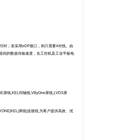
需20对；若采用eDP接口，则只需要4对线。由
理器间的数据传输速度，在工控机及工业平板电
NE
屏线,KEL同轴线,VByOne屏线,LVDS屏
Y
ONE
|KEL|屏线|连接线;为客户提供高效、优