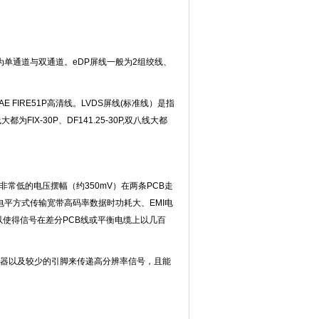
分为单通道与双通道。eDP屏线一般为2组绞线、
 FIRE51P高清线。LVDS屏线(标准线）是指
IX-30P、DF141.25-30P,双八线大都
非常低的电压摆幅（约350mV）在两条PCB走
电平方式传输宽带高码率数据时功耗大、EMI电
以使得信号在差分PCB线或平衡电缆上以几百
的连接器以及较少的引脚来传递高分辨率信号，且能