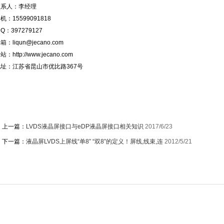
联系人：李经理
机：15599091818
 Q：397279127
邮箱：
liqun@jecano.com
网站：
http://www.jecano.com
地址：江苏省昆山市优比路367号
上一篇：
LVDS液晶屏接口与eDP液晶屏接口相关知识
2017/6/23
下一篇：
液晶屏LVDS上屏线“单8” “双8”的定义！屏线,线束,连
2012/5/21