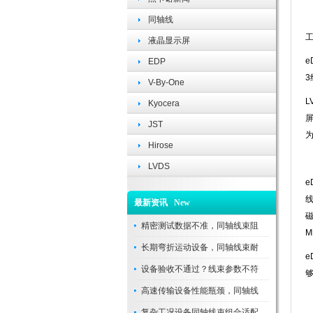
同轴线
工
液晶显示屏
e
EDP
V-By-One
L
Kyocera
屏
JST
为
Hirose
LVDS
e
最新资讯 New
精密测试数据不准，同轴线束阻
M
长期弯折运动设备，同轴线束耐
e
设备验收不通过？线束参数不符
高速传输设备性能瓶颈，同轴线
复杂工况设备同轴线束组合适配