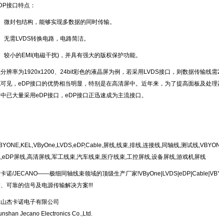
DP接口特点：
1、微封包结构，能够实现多数据的同时传输。
、无需LVDS转换电路，电路简洁。
、较小的EMI(电磁干扰)，并具有强大的版权保护功能。
分辨率为1920x1200、24bit彩色的液晶屏为例，若采用LVDS接口，则数据传输线
此可见，eDP接口的优势相当明显，特别是在高清屏中。近年来，为了提高面板及处
脑中已大量采用eDP接口，eDP接口正迅速成为主流接口。
BY
ONE
,KEL,VByOne,LVDS,eDP,Cable,屏线,线束,排线,连接线,同轴线,测试线,
VBY
O
,eDP屏线,高清屏线,军工线束,汽车线束,医疗线束,工控屏线,设备屏线,游戏机屏线
卡诺/JECANO——极细同轴线束领域的顶级生产厂家!VByOne|LVDS|eDP|Cable|
VB
、可靠的信号及电源传输解决方案!!!
昆山杰卡诺电子有限公司
unshan Jecano Electronics Co.,Ltd.