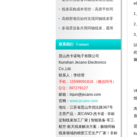
e
线束采购成本管控：高质平价同
高精密项目如何实现同轴线束零
2
多场景设备共用同轴线束，通用
3
联系我们 Contact
以
昆山杰卡诺电子有限公司
Kunshan Jecano Electronics
Co.,Ltd.
联系人：李经理
手机：15599091818 （微信同号）
Q Q：397279127
V
邮箱：liqun@jecano.com
线
官网：
www.jecano.com
地址：江苏省昆山市优比路367号
杰
主营产品：JECANO-杰卡诺 - 非标
质
定制线束加工厂家 | 智能装备·军工·
航空·航天线束解决方案；极细同轴
线束领域的精密工艺生产厂家！非标
K