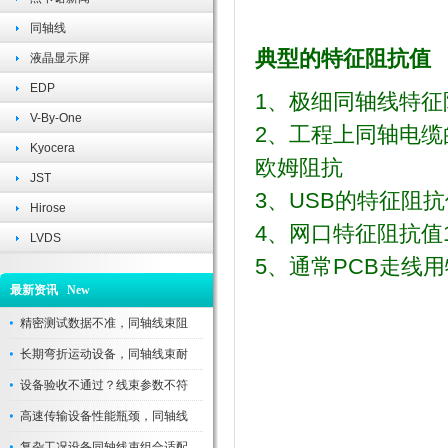
同轴线
典型的特征阻抗值
液晶显示屏
EDP
1、极细同轴线特征阻
V-By-One
2、工程上同轴电缆的
Kyocera
欧姆阻抗
JST
3、
USB的特征阻
Hirose
4、网口特征阻抗值1
LVDS
5、通常PCB走线用
最新资讯 New
精密测试数据不准，同轴线束阻
杰卡诺/JECAN
家!VByOne|LVDS|e
长期弯折运动设备，同轴线束耐
效、优质、可靠的信
设备验收不通过？线束参数不符
高速传输设备性能瓶颈，同轴线
复杂工况设备同轴线束组合适配