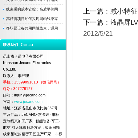
线束采购成本管控：高质平价同
上一篇：
减小特征
高精密项目如何实现同轴线束零
下一篇：
液晶屏LV
多场景设备共用同轴线束，通用
2012/5/21
联系我们 Contact
昆山杰卡诺电子有限公司
Kunshan Jecano Electronics
Co.,Ltd.
联系人：李经理
手机：15599091818 （微信同号）
Q Q：397279127
邮箱：liqun@jecano.com
官网：
www.jecano.com
地址：江苏省昆山市优比路367号
主营产品：JECANO-杰卡诺 - 非标
定制线束加工厂家 | 智能装备·军工·
航空·航天线束解决方案；极细同轴
线束领域的精密工艺生产厂家！非标