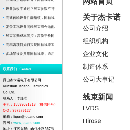
网站首页
设备验收不通过？线束参数不符
关于杰卡诺
高速传输设备性能瓶颈，同轴线
复杂工况设备同轴线束组合适配
公司介绍
线束采购成本管控：高质平价同
组织机构
高精密项目如何实现同轴线束零
企业文化
多场景设备共用同轴线束，通用
制造体系
联系我们 Contact
公司大事记
昆山杰卡诺电子有限公司
Kunshan Jecano Electronics
Co.,Ltd.
线束新闻
联系人：李经理
手机：15599091818 （微信同号）
LVDS
Q Q：397279127
邮箱：liqun@jecano.com
Hirose
官网：
www.jecano.com
地址：江苏省昆山市优比路367号