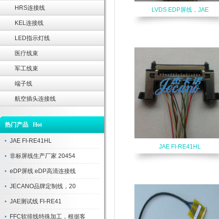
HRS连接线
LVDS EDP屏线，JAE
KEL连接线
LED指示灯线
医疗线束
军工线束
端子线
航空插头连接线
热门产品 Hot
JAE FI-RE41HL
JAE FI-RE41HL
非标屏线生产厂家 20454
eDP屏线 eDP高清连接线
JECANO品牌定制线，20
JAE测试线 FI-RE41
FFC软排线特殊加工，根据客