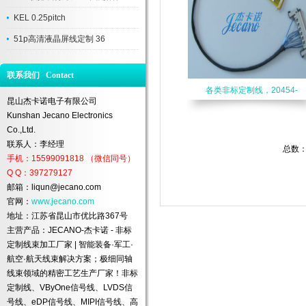
KEL 0.25pitch
51p高清液晶屏线定制 36
联系我们 Contact
各类非标定制线，20454-
昆山杰卡诺电子有限公司
Kunshan Jecano Electronics
Co.,Ltd.
联系人：李经理
总数：
手机：15599091818 （微信同号）
Q Q：397279127
邮箱：liqun@jecano.com
官网：
www.jecano.com
地址：江苏省昆山市优比路367号
主营产品：JECANO-杰卡诺 - 非标
定制线束加工厂家 | 智能装备·军工·
航空·航天线束解决方案；极细同轴
线束领域的精密工艺生产厂家！非标
定制线、VByOne信号线、LVDS信
号线、eDP信号线、MIPI信号线、高