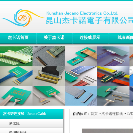
杰卡诺首页
关于杰卡诺
连接线展示
线束新
杰卡诺连接线 JecanoCable
你的位置：
首页
>
杰卡诺连接线
>
LV
测试线
极细同轴线