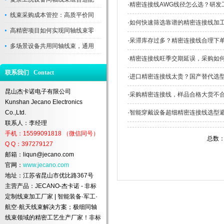
·
精密连接线AWG线径怎么选？研发
线束采购成本管控：高质平价同
·
如何快速筛选靠谱的精密连接线加
高精密项目如何实现同轴线束零
·
呆滞库存过多？精密连接线合理下
多场景设备共用同轴线束，通用
·
精密连接线旺季交期延误，采购如
联系我们 Contact
·
进口精密连接线太贵？国产替代选
昆山杰卡诺电子有限公司
·
采购精密连接线，样品合格大货不
Kunshan Jecano Electronics
Co.,Ltd.
·
智能穿戴设备超细精密连接线选型
联系人：李经理
手机：15599091818 （微信同号）
总数：
Q Q：397279127
邮箱：liqun@jecano.com
官网：
www.jecano.com
地址：江苏省昆山市优比路367号
主营产品：JECANO-杰卡诺 - 非标
定制线束加工厂家 | 智能装备·军工·
航空·航天线束解决方案；极细同轴
线束领域的精密工艺生产厂家！非标