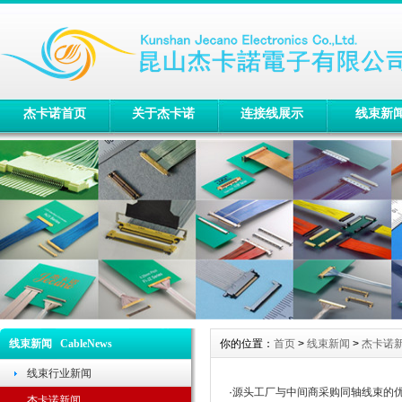
杰卡诺首页
关于杰卡诺
连接线展示
线束新
线束新闻 CableNews
你的位置：
首页
>
线束新闻
>
杰卡诺
线束行业新闻
·
源头工厂与中间商采购同轴线束的
杰卡诺新闻