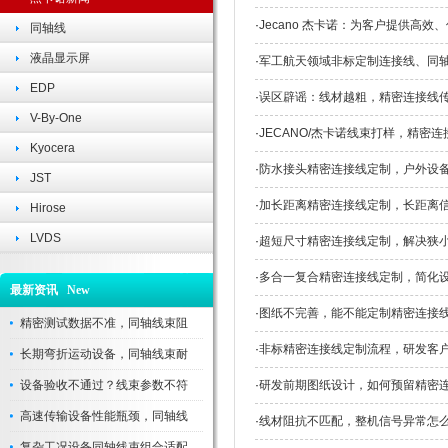
·
Jecano 杰卡诺：为客户提供高
同轴线
液晶显示屏
·
军工航天领域非标定制连接线、同
EDP
·
误区辟谣：线材越粗，精密连接线
V-By-One
·
JECANO/杰卡诺线束打样，精密
Kyocera
·
防水接头精密连接线定制，户外设
JST
·
加长距离精密连接线定制，长距离
Hirose
LVDS
·
超短尺寸精密连接线定制，解决狭
·
多合一复合精密连接线定制，简化
最新资讯 New
·
图纸不完善，能不能定制精密连接
精密测试数据不准，同轴线束阻
·
非标精密连接线定制流程，研发客
长期弯折运动设备，同轴线束耐
设备验收不通过？线束参数不符
·
研发前期图纸设计，如何预留精密
高速传输设备性能瓶颈，同轴线
·
线材阻抗不匹配，整机信号异常怎
复杂工况设备同轴线束组合适配